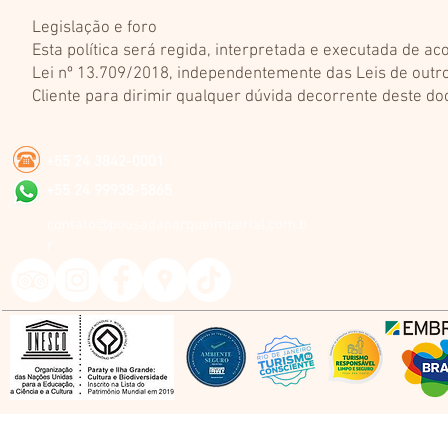
Legislação e foro
Esta política será regida, interpretada e executada de a
Lei nº 13.709/2018, independentemente das Leis de outro
Cliente para dirimir qualquer dúvida decorrente deste d
Pousada Parque Imperial
+55 24 3842-0001
Rua Waldemar Mathias, 215
+55 24 99938-5865
Centro de Paraty - RJ - Brasil
contato@pousadaparqueimperial.com.b
r