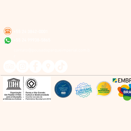
Pousada Parque Imperial
+55 24 3842-0001
Rua Waldemar Mathias, 215
+55 24 99938-5865
Centro de Paraty - RJ - Brasil
contato@pousadaparqueimperial.com.b
r