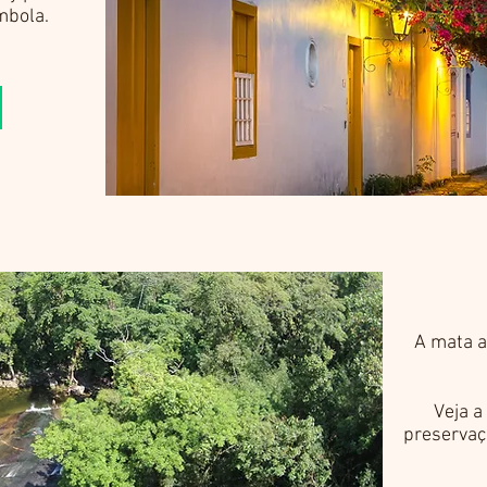
ombola.
A mata a
Veja a
preservaç