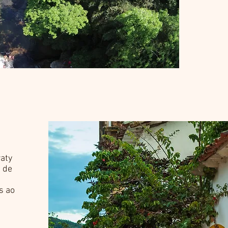
raty
s de
s ao