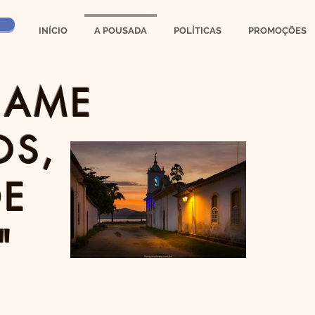
INÍCIO
A POUSADA
POLÍTICAS
PROMOÇÕES
HAME
OS,
DE
"