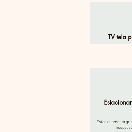
TV tela 
Estaciona
Estacionamento grat
hóspede