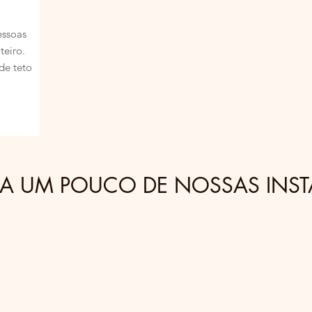
essoas
teiro.
de teto
 UM POUCO DE NOSSAS INST