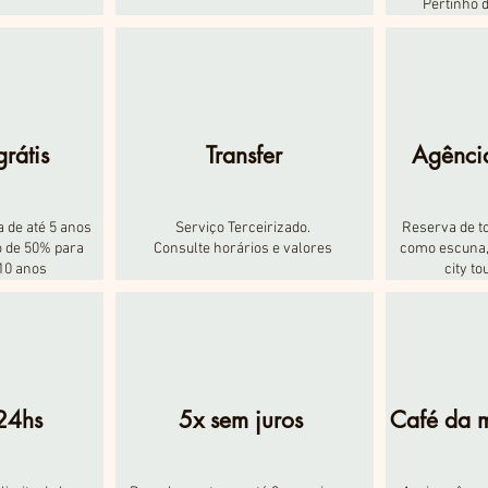
Pertinho d
rátis
Transfer
Agência
a de até 5 anos
Serviço Terceirizado.
Reserva de to
o de 50% para
Consulte horários e valores
como escuna, 
 10 anos
city to
24hs
5x sem juros
Café da 