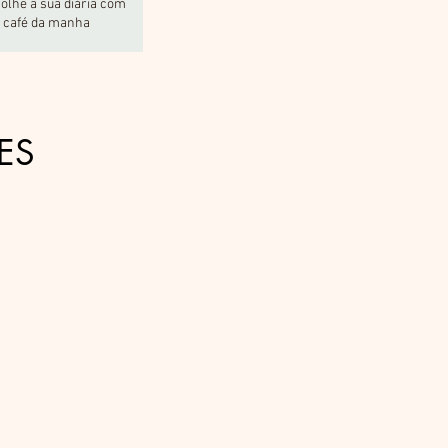
olhe a sua diária com
 café da manha
ÕES