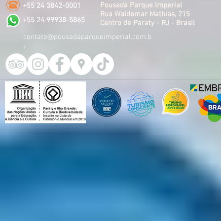
Pousada Parque Imperial
+55 24 3842-0001
Rua Waldemar Mathias, 215
+55 24 99938-5865
Centro de Paraty - RJ - Brasil
contato@pousadaparqueimperial.com.b
r